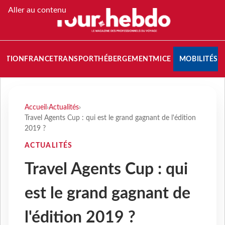
Aller au contenu
NATION
FRANCE
TRANSPORT
HÉBERGEMENT
MICE
MOBILITÉS
Accueil
›
Actualités
›
Travel Agents Cup : qui est le grand gagnant de l'édition
2019 ?
ACTUALITÉS
Travel Agents Cup : qui
est le grand gagnant de
l'édition 2019 ?