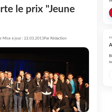
d
te le prix "Jeune
M
re Mise à jour : 22.03.2013
Par Rédaction
A
B
s