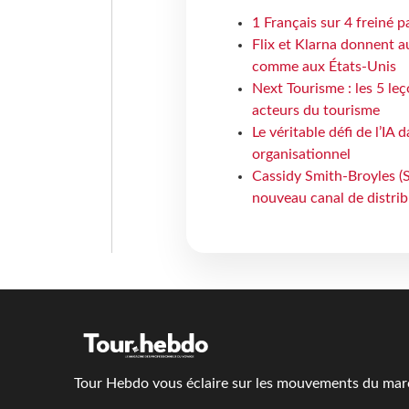
1 Français sur 4 freiné p
Flix et Klarna donnent a
comme aux États-Unis
Next Tourisme : les 5 le
acteurs du tourisme
Le véritable défi de l’IA
organisationnel
Cassidy Smith-Broyles (Sa
nouveau canal de distri
Tour Hebdo vous éclaire sur les mouvements du march