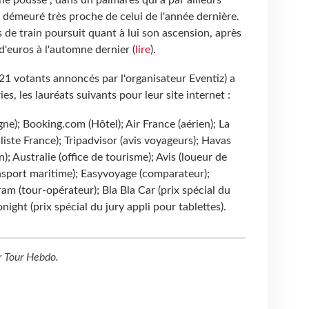
t démeuré très proche de celui de l'année dernière.
ts de train poursuit quant à lui son ascension, après
 d'euros à l'automne dernier (
lire
).
21 votants annoncés par l'organisateur Eventiz) a
es, les lauréats suivants pour leur site internet :
e); Booking.com (Hôtel); Air France (aérien); La
iste France); Tripadvisor (avis voyageurs); Havas
); Australie (office de tourisme); Avis (loueur de
ansport maritime); Easyvoyage (comparateur);
Fram (tour-opérateur); Bla Bla Car (prix spécial du
onight (prix spécial du jury appli pour tablettes).
r
Tour Hebdo
.