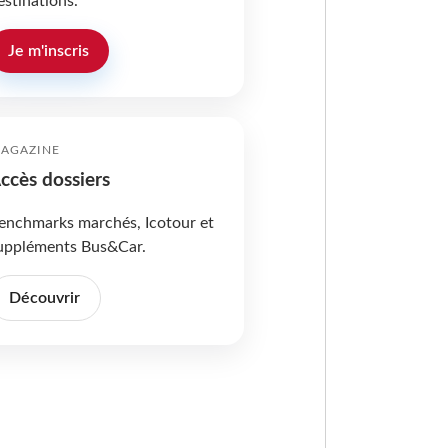
estinations.
Je m'inscris
AGAZINE
ccès dossiers
enchmarks marchés, Icotour et
uppléments Bus&Car.
Découvrir