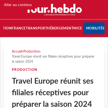
Aller au contenu
NATION
FRANCE
TRANSPORT
HÉBERGEMENT
MICE
MOBILITÉS
Accueil
›
Production
›
Travel Europe réunit ses filiales réceptives pour préparer
la saison 2024
PRODUCTION
Travel Europe réunit ses
filiales réceptives pour
préparer la saison 2024