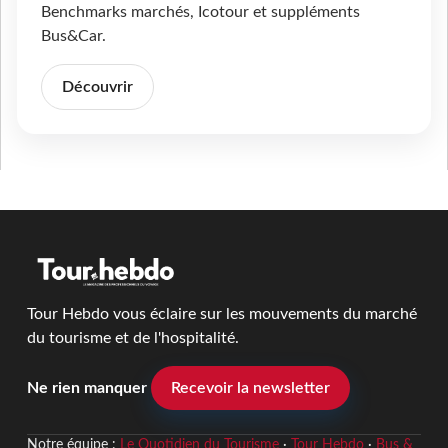
Benchmarks marchés, Icotour et suppléments
Bus&Car.
Découvrir
Tour Hebdo vous éclaire sur les mouvements du marché
du tourisme et de l'hospitalité.
Ne rien manquer
Recevoir la newsletter
Notre équipe :
Le Quotidien du Tourisme
·
Tour Hebdo
·
Bus &