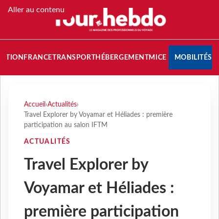
Aller au contenu
NATION
FRANCE
TRANSPORT
HÉBERGEMENT
MICE
MOBILITÉS
Accueil
›
Actualités
›
Travel Explorer by Voyamar et Héliades : première
participation au salon IFTM
ACTUALITÉS
Travel Explorer by
Voyamar et Héliades :
première participation