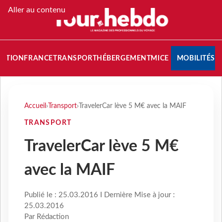
Aller au contenu
NATION
FRANCE
TRANSPORT
HÉBERGEMENT
MICE
MOBILITÉS
Accueil
›
Transport
›
TravelerCar lève 5 M€ avec la MAIF
TRANSPORT
TravelerCar lève 5 M€
avec la MAIF
Publié le : 25.03.2016 I Dernière Mise à jour :
25.03.2016
Par Rédaction