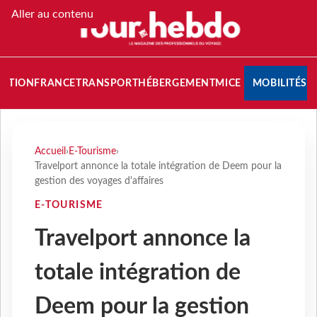
Aller au contenu
NATION
FRANCE
TRANSPORT
HÉBERGEMENT
MICE
MOBILITÉS
Accueil
›
E-Tourisme
›
Travelport annonce la totale intégration de Deem pour la
gestion des voyages d'affaires
E-TOURISME
Travelport annonce la
totale intégration de
Deem pour la gestion