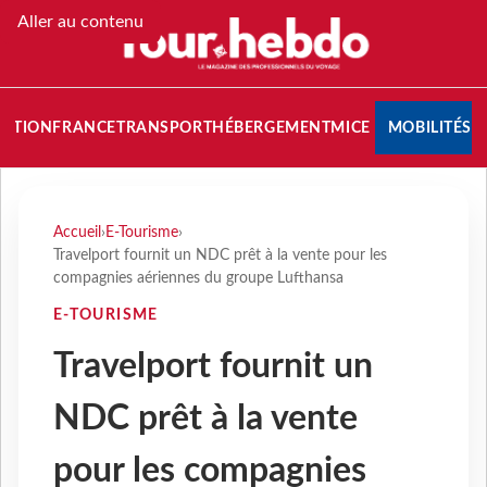
Aller au contenu
NATION
FRANCE
TRANSPORT
HÉBERGEMENT
MICE
MOBILITÉS
Accueil
›
E-Tourisme
›
Travelport fournit un NDC prêt à la vente pour les
compagnies aériennes du groupe Lufthansa
E-TOURISME
Travelport fournit un
NDC prêt à la vente
pour les compagnies