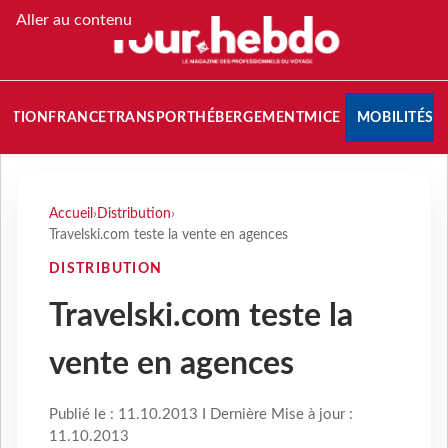
Aller au contenu
NATION
FRANCE
TRANSPORT
HÉBERGEMENT
MICE
MOBILITÉS
Accueil
›
Distribution
›
Travelski.com teste la vente en agences
DISTRIBUTION
Travelski.com teste la
vente en agences
Publié le : 11.10.2013 I Dernière Mise à jour :
11.10.2013