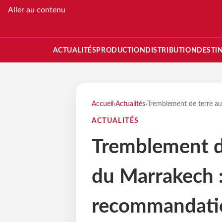
Aller au contenu
ACTUALITÉS
PRODUCTION
DISTRIBUTION
DESTI
Accueil
›
Actualités
›
Tremblement de terre a
ACTUALITÉS
Tremblement d
du Marrakech :
recommandati