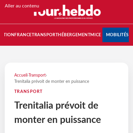
Aller au contenu
NATION
FRANCE
TRANSPORT
HÉBERGEMENT
MICE
MOBILITÉS
Accueil
›
Transport
›
Trenitalia prévoit de monter en puissance
TRANSPORT
Trenitalia prévoit de
monter en puissance