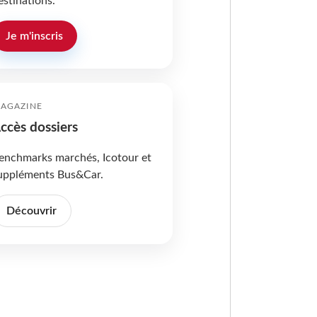
estinations.
Je m'inscris
AGAZINE
ccès dossiers
enchmarks marchés, Icotour et
uppléments Bus&Car.
Découvrir