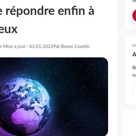
d
e répondre enfin à
eux
M
re Mise à jour : 03.01.2022
Par Bruno Courtin
A
B
s