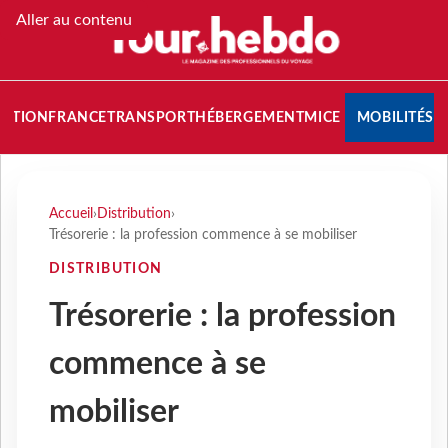
Aller au contenu
NATION
FRANCE
TRANSPORT
HÉBERGEMENT
MICE
MOBILITÉS
Accueil
›
Distribution
›
Trésorerie : la profession commence à se mobiliser
DISTRIBUTION
Trésorerie : la profession
commence à se
mobiliser