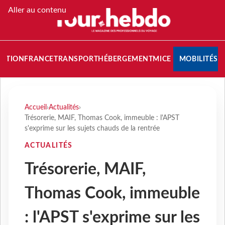
Aller au contenu
NATION
FRANCE
TRANSPORT
HÉBERGEMENT
MICE
MOBILITÉS
Accueil
›
Actualités
›
Trésorerie, MAIF, Thomas Cook, immeuble : l'APST
s'exprime sur les sujets chauds de la rentrée
ACTUALITÉS
Trésorerie, MAIF,
Thomas Cook, immeuble
: l'APST s'exprime sur les