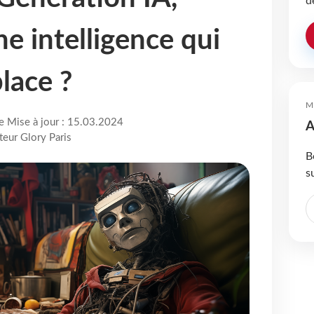
d
e intelligence qui
lace ?
M
re Mise à jour : 15.03.2024
A
teur Glory Paris
B
s