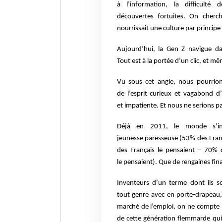
à
l’information, la difficult
découvertes
fortuites. On cherc
nourrissait une culture
par principe
Aujourd’hui, la Gen Z navigue da
Tout
est à la portée d’un clic, et 
Vu sous cet angle, nous pourrions
de
l’esprit curieux et vagabond d
et
impatiente. Et nous ne serions pas
Déjà en 2011, le monde s’inq
jeunesse
paresseuse (53% des Fran
des
Français le pensaient – 70%
le
pensaient). Que de rengaines fin
Inventeurs d’un terme dont ils s
tout
genre avec en porte-drapeau, 
marché
de l’emploi, on ne compte p
de cette
génération flemmarde qui b