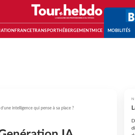
NATION
FRANCE
TRANSPORT
HÉBERGEMENT
MICE
MOBILITÉS
N
L
 d’une intelligence qui pense à sa place ?
D
d
 Genération IA,