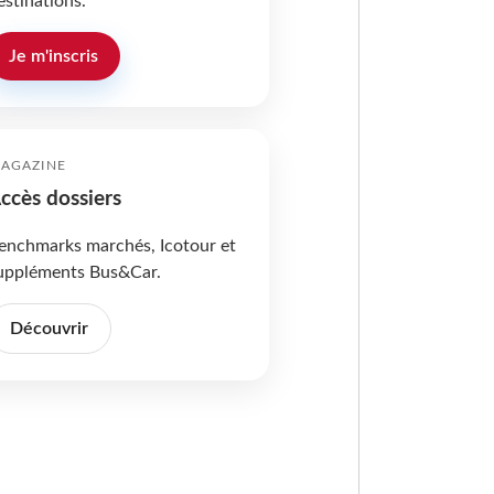
estinations.
Je m'inscris
AGAZINE
ccès dossiers
enchmarks marchés, Icotour et
uppléments Bus&Car.
Découvrir