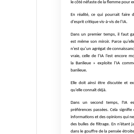
le
côté néfaste de la flemme pour en 
En réalité, ce qui pourrait faire
d’esprit
critique vis-à-vis de l’IA.
Dans un premier temps, il faut g
est
même son miroir. Parce qu’elle
n’est
qu’un agrégat de connaissance
vraie,
celle de l’IA l’est encore
la
Banlieue » exploite l’IA comm
banlieue.
Elle doit ainsi être discutée et 
qu’elle
connaît déjà.
Dans un second temps, l'IA es
préférences
passées. Cela signifi
informations
et des opinions qui ne
des bulles
de filtrage. En n’étant 
dans le
gouffre de la pensée étroit