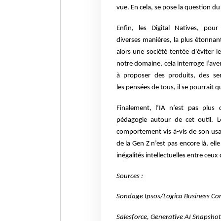
vue. En
cela, se pose la question du
Enfin, les Digital Natives, pour
diverses
manières, la plus étonnante
alors une
société tentée d'éviter l
notre
domaine, cela interroge l’ave
à
proposer des produits, des se
les
pensées de tous, il se pourrait 
Finalement, l’IA n’est pas plu
pédagogie
autour de cet outil. 
comportement vis à-vis de son usage
de la Gen Z n’est
pas encore là, el
inégalités
intellectuelles entre ceux 
Sources :
Sondage Ipsos/Logica Business Co
Salesforce, Generative AI Snapshot