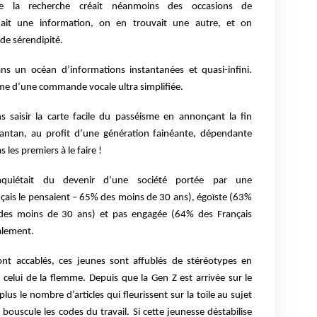
é de la recherche créait néanmoins des occasions de
hait une information, on en trouvait une autre, et on
 de sérendipité.
ns un océan d’informations instantanées et quasi-infini.
même d’une commande vocale ultra simplifiée.
 saisir la carte facile du passéisme en annonçant la fin
’antan, au profit d’une génération fainéante, dépendante
 les premiers à le faire !
uiétait du devenir d’une société portée par une
çais le pensaient – 65% des moins de 30 ans), égoïste (63%
 des moins de 30 ans) et pas engagée (64% des Français
alement.
ont accablés, ces jeunes sont affublés de stéréotypes en
celui de la flemme. Depuis que la Gen Z est arrivée sur le
lus le nombre d’articles qui fleurissent sur la toile au sujet
ouscule les codes du travail. Si cette jeunesse déstabilise