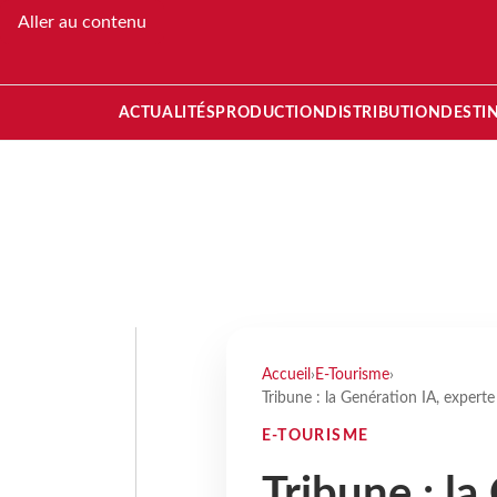
Aller au contenu
ACTUALITÉS
PRODUCTION
DISTRIBUTION
DESTI
Accueil
›
E-Tourisme
›
Tribune : la Genération IA, experte
E-TOURISME
Tribune : la