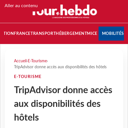
Aller au contenu
NATION
FRANCE
TRANSPORT
HÉBERGEMENT
MICE
MOBILITÉS
Accueil
›
E-Tourisme
›
TripAdvisor donne accès aux disponibilités des hôtels
E-TOURISME
TripAdvisor donne accès
aux disponibilités des
hôtels