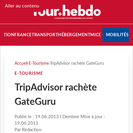
Aller au contenu
NATION
FRANCE
TRANSPORT
HÉBERGEMENT
MICE
MOBILITÉS
Accueil
›
E-Tourisme
›
TripAdvisor rachète GateGuru
E-TOURISME
TripAdvisor rachète
GateGuru
Publié le : 19.06.2013 I Dernière Mise à jour :
19.06.2013
Par Rédaction