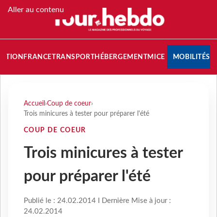
Aller au contenu
NATION
FRANCE
TRANSPORT
HÉBERGEMENT
MICE
MOBILITÉS
Accueil
›
Coup de coeur
›
Trois minicures à tester pour préparer l'été
COUP DE COEUR
Trois minicures à tester
pour préparer l'été
Publié le : 24.02.2014 I Dernière Mise à jour :
24.02.2014