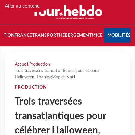
Aller au contenu
NATION
FRANCE
TRANSPORT
HÉBERGEMENT
MICE
MOBILITÉS
Accueil
›
Production
›
Trois traversées transatlantiques pour célébrer
Halloween, Thanksgiving et Noël
PRODUCTION
Trois traversées
transatlantiques pour
célébrer Halloween,