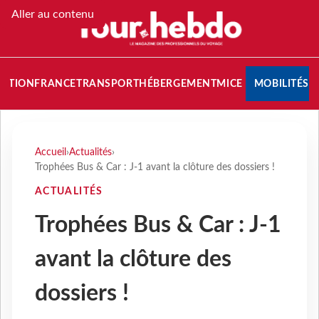
Aller au contenu
NATION
FRANCE
TRANSPORT
HÉBERGEMENT
MICE
MOBILITÉS
Accueil
›
Actualités
›
Trophées Bus & Car : J-1 avant la clôture des dossiers !
ACTUALITÉS
Trophées Bus & Car : J-1
avant la clôture des
dossiers !