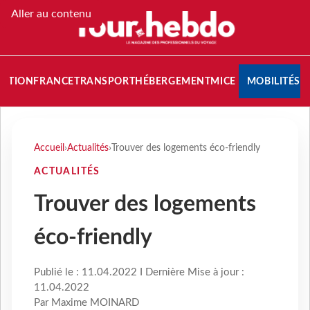
Aller au contenu
NATION
FRANCE
TRANSPORT
HÉBERGEMENT
MICE
MOBILITÉS
Accueil
›
Actualités
›
Trouver des logements éco-friendly
ACTUALITÉS
Trouver des logements
éco-friendly
Publié le : 11.04.2022 I Dernière Mise à jour :
11.04.2022
Par Maxime MOINARD