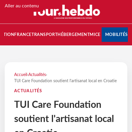
Aller au contenu
NATION
FRANCE
TRANSPORT
HÉBERGEMENT
MICE
MOBILITÉS
Accueil
›
Actualités
›
TUI Care Foundation soutient l'artisanat local en Croatie
ACTUALITÉS
TUI Care Foundation
soutient l'artisanat local