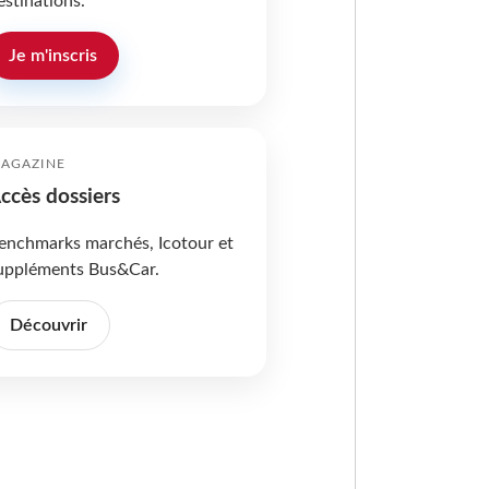
estinations.
Je m'inscris
AGAZINE
ccès dossiers
enchmarks marchés, Icotour et
uppléments Bus&Car.
Découvrir