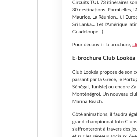
Circuits TUI. 73 itinéraires so
30 destinations. Parmi elles, l
Maurice, La Réunion...), l'Euro
Sri Lanka....) et l'Amérique lat
Guadeloupe...).
Pour découvrir la brochure,
cl
E-brochure Club Lookéa
Club Lookéa propose de son cô
passant par la Grèce, le Portuga
Sénégal, Tunisie) ou encore Zan
Monténégro). Un nouveau club e
Marina Beach.
Côté animations, il faudra éga
grand championnat InterClubs 
s’affronteront à travers des je
et sur les réseaux sociaux. Av