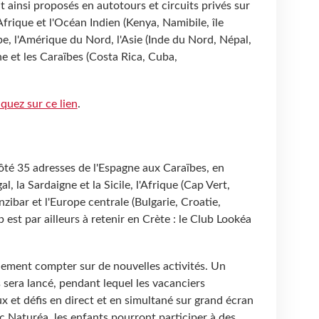
nt ainsi proposés en autotours et circuits privés sur
'Afrique et l'Océan Indien (Kenya, Namibile, île
pe, l'Amérique du Nord, l'Asie (Inde du Nord, Népal,
ine et les Caraïbes (Costa Rica, Cuba,
iquez sur ce lien
.
té 35 adresses de l'Espagne aux Caraïbes, en
l, la Sardaigne et la Sicile, l'Afrique (Cap Vert,
zibar et l'Europe centrale (Bulgarie, Croatie,
st par ailleurs à retenir en Crète : le Club Lookéa
lement compter sur de nouvelles activités. Un
sera lancé, pendant lequel les vacanciers
ux et défis en direct et en simultané sur grand écran
ec Naturéa, les enfants pourront participer à des