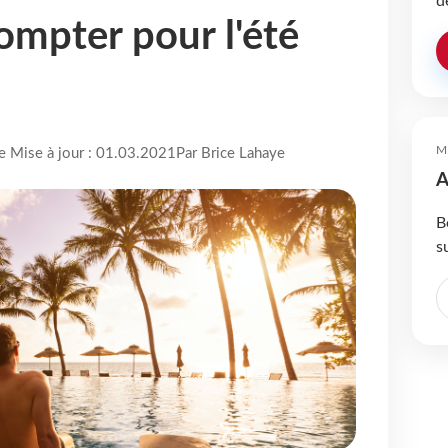
d
ompter pour l'été
M
re Mise à jour : 01.03.2021
Par Brice Lahaye
A
B
s