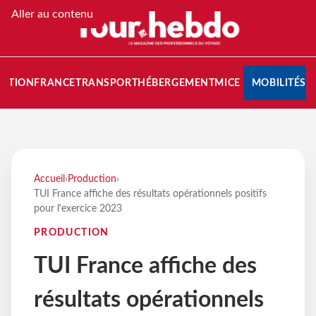
Aller au contenu
NATION
FRANCE
TRANSPORT
HÉBERGEMENT
MICE
MOBILITÉS
Accueil
›
Production
›
TUI France affiche des résultats opérationnels positifs
pour l'exercice 2023
PRODUCTION
TUI France affiche des
résultats opérationnels