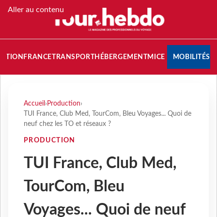
Aller au contenu
NATION
FRANCE
TRANSPORT
HÉBERGEMENT
MICE
MOBILITÉS
Accueil
›
Production
›
TUI France, Club Med, TourCom, Bleu Voyages... Quoi de
neuf chez les TO et réseaux ?
PRODUCTION
TUI France, Club Med,
TourCom, Bleu
Voyages... Quoi de neuf