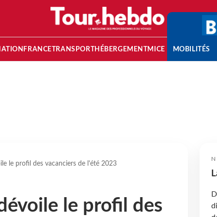
NATION
FRANCE
TRANSPORT
HÉBERGEMENT
MICE
MOBILITÉS
N
le le profil des vacanciers de l'été 2023
L
D
évoile le profil des
d