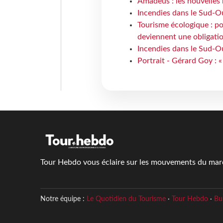
Amadeus : les nouvelles 
Incendies dans le Sud-Oue
Tourisme écologique : po
deviennent une obligatio
Incendies dans le Sud-Ou
Portrait - Gérard Goy : «
Tour Hebdo vous éclaire sur les mouvements du march
Notre équipe :
Le Quotidien du Tourisme
·
Tour Hebdo
·
Bu