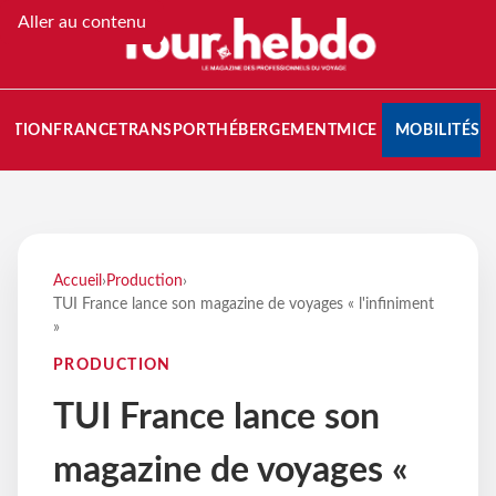
Aller au contenu
NATION
FRANCE
TRANSPORT
HÉBERGEMENT
MICE
MOBILITÉS
Accueil
›
Production
›
TUI France lance son magazine de voyages « l'infiniment
»
PRODUCTION
TUI France lance son
magazine de voyages «