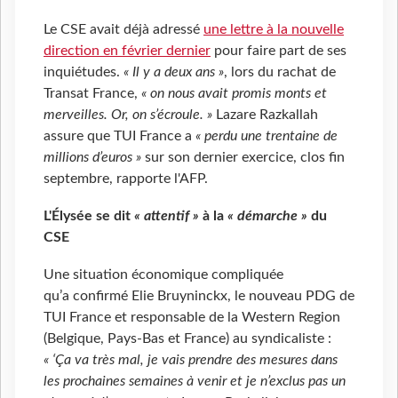
Le CSE avait déjà adressé
une lettre à la nouvelle
direction en février dernier
pour faire part de ses
inquiétudes.
« Il y a deux ans »
, lors du rachat de
Transat France,
« on nous avait promis monts et
merveilles. Or, on s’écroule. »
Lazare Razkallah
assure que TUI France a
« perdu une trentaine de
millions d’euros »
sur son dernier exercice, clos fin
septembre, rapporte l'AFP.
L'Élysée se dit
« attentif »
à la
« démarche »
du
CSE
Une situation économique compliquée
qu’a confirmé Elie Bruyninckx, le nouveau PDG de
TUI France et responsable de la Western Region
(Belgique, Pays-Bas et France) au syndicaliste :
« ‘Ça va très mal, je vais prendre des mesures dans
les prochaines semaines à venir et je n’exclus pas un