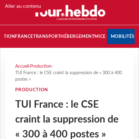
Aller au contenu
NATION
FRANCE
TRANSPORT
HÉBERGEMENT
MICE
MOBILITÉS
Accueil
›
Production
›
TUI France : le CSE craint la suppression de « 300 à 400
postes »
PRODUCTION
TUI France : le CSE
craint la suppression de
« 300 à 400 postes »