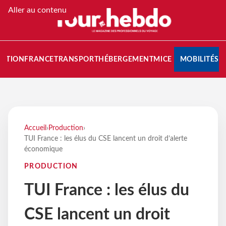
Aller au contenu
NATION
FRANCE
TRANSPORT
HÉBERGEMENT
MICE
MOBILITÉS
Accueil
›
Production
›
TUI France : les élus du CSE lancent un droit d’alerte
économique
PRODUCTION
TUI France : les élus du
CSE lancent un droit