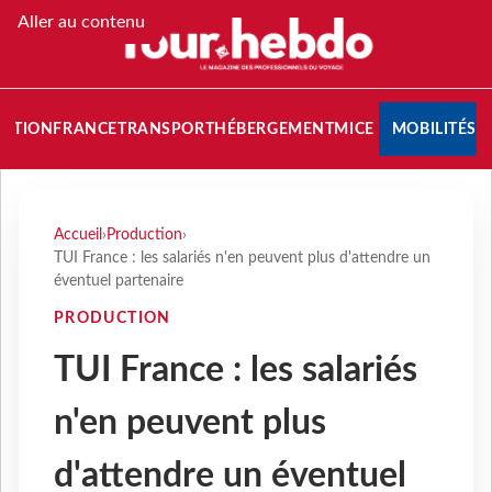
Aller au contenu
NATION
FRANCE
TRANSPORT
HÉBERGEMENT
MICE
MOBILITÉS
Accueil
›
Production
›
TUI France : les salariés n'en peuvent plus d'attendre un
éventuel partenaire
PRODUCTION
TUI France : les salariés
n'en peuvent plus
d'attendre un éventuel