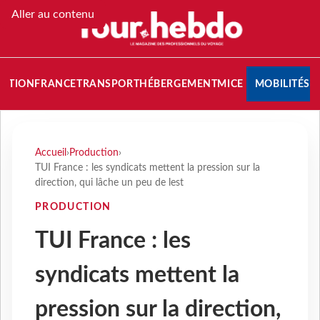
Aller au contenu
NATION
FRANCE
TRANSPORT
HÉBERGEMENT
MICE
MOBILITÉS
Accueil
›
Production
›
TUI France : les syndicats mettent la pression sur la
direction, qui lâche un peu de lest
PRODUCTION
TUI France : les
syndicats mettent la
pression sur la direction,