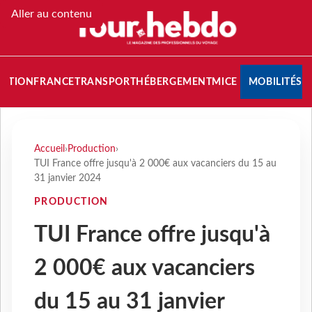
Aller au contenu
NATION
FRANCE
TRANSPORT
HÉBERGEMENT
MICE
MOBILITÉS
Accueil
›
Production
›
TUI France offre jusqu'à 2 000€ aux vacanciers du 15 au
31 janvier 2024
PRODUCTION
TUI France offre jusqu'à
2 000€ aux vacanciers
du 15 au 31 janvier