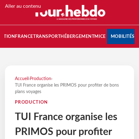
Aller au contenu
NATION
FRANCE
TRANSPORT
HÉBERGEMENT
MICE
MOBILITÉS
Accueil
›
Production
›
TUI France organise les PRIMOS pour profiter de bons
plans voyages
PRODUCTION
TUI France organise les
PRIMOS pour profiter