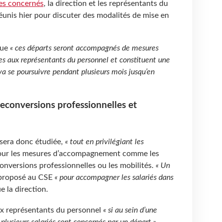
es concernés
, la direction et les représentants du
éunis hier pour discuter des modalités de mise en
que
« ces départs seront accompagnés de mesures
es aux représentants du personnel et constituent une
 va se poursuivre pendant plusieurs mois jusqu’en
reconversions professionnelles et
 sera donc étudiée,
« tout en privilégiant les
ur les mesures d’accompagnement comme les
conversions professionnelles ou les mobilités.
« Un
proposé au CSE
« pour accompagner les salariés dans
e la direction.
ux représentants du personnel
« si au sein d’une
lusieurs salariés sont concernés par un départ »
.