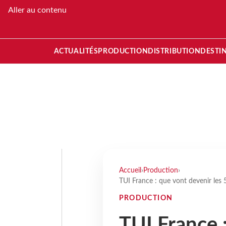
Aller au contenu
ACTUALITÉS
PRODUCTION
DISTRIBUTION
DESTI
Accueil
›
Production
›
TUI France : que vont devenir les 
PRODUCTION
TUI France 