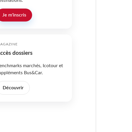
estinations.
Je m'inscris
AGAZINE
ccès dossiers
enchmarks marchés, Icotour et
uppléments Bus&Car.
Découvrir