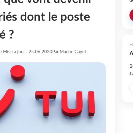
d
riés dont le poste
é ?
M
re Mise à jour : 25.06.2020
Par Manon Gayet
A
B
s