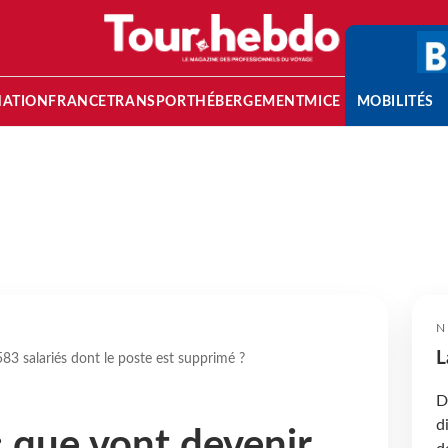
NATION
FRANCE
TRANSPORT
HÉBERGEMENT
MICE
MOBILITÉS
N
L
583 salariés dont le poste est supprimé ?
D
d
: que vont devenir