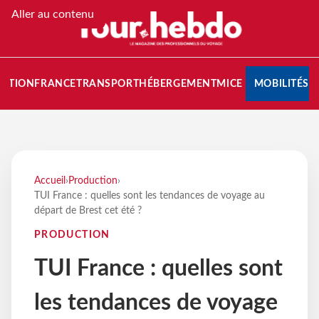
Aller au contenu
NATION
FRANCE
TRANSPORT
HÉBERGEMENT
MICE
MOBILITÉS
Accueil
›
Production
›
TUI France : quelles sont les tendances de voyage au
départ de Brest cet été ?
PRODUCTION
TUI France : quelles sont
les tendances de voyage