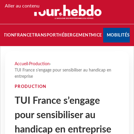
Aller au contenu
NATION
FRANCE
TRANSPORT
HÉBERGEMENT
MICE
MOBILITÉS
Accueil
›
Production
›
TUI France s’engage pour sensibiliser au handicap en
entreprise
PRODUCTION
TUI France s’engage
pour sensibiliser au
handicap en entreprise