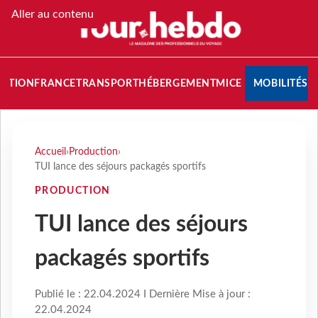
Aller au contenu
NATION
FRANCE
TRANSPORT
HÉBERGEMENT
MICE
MOBILITÉS
Accueil
›
Production
›
TUI lance des séjours packagés sportifs
PRODUCTION
TUI lance des séjours
packagés sportifs
Publié le : 22.04.2024 I Dernière Mise à jour :
22.04.2024