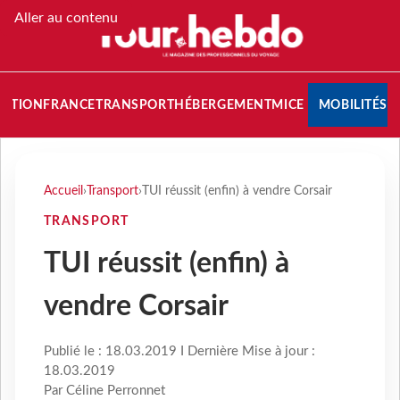
Aller au contenu
NATION
FRANCE
TRANSPORT
HÉBERGEMENT
MICE
MOBILITÉS
Accueil
›
Transport
›
TUI réussit (enfin) à vendre Corsair
TRANSPORT
TUI réussit (enfin) à
vendre Corsair
Publié le : 18.03.2019 I Dernière Mise à jour :
18.03.2019
Par Céline Perronnet