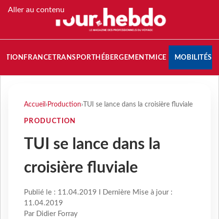
Aller au contenu
NATION
FRANCE
TRANSPORT
HÉBERGEMENT
MICE
MOBILITÉS
Accueil
›
Production
›
TUI se lance dans la croisière fluviale
PRODUCTION
TUI se lance dans la
croisière fluviale
Publié le : 11.04.2019 I Dernière Mise à jour :
11.04.2019
Par Didier Forray