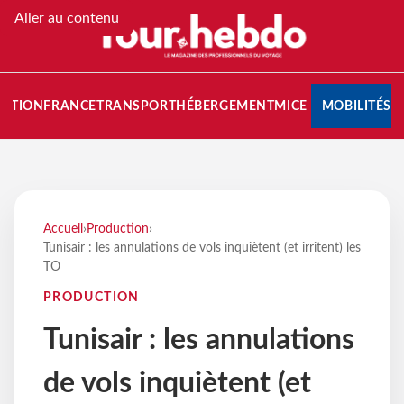
Aller au contenu
NATION
FRANCE
TRANSPORT
HÉBERGEMENT
MICE
MOBILITÉS
Accueil
›
Production
›
Tunisair : les annulations de vols inquiètent (et irritent) les
TO
PRODUCTION
Tunisair : les annulations
de vols inquiètent (et