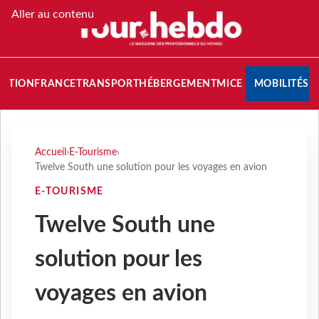
Aller au contenu
NATION
FRANCE
TRANSPORT
HÉBERGEMENT
MICE
MOBILITÉS
Accueil
›
E-Tourisme
›
Twelve South une solution pour les voyages en avion
E-TOURISME
Twelve South une
solution pour les
voyages en avion