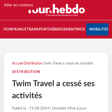
Aller au contenu
NATION
FRANCE
TRANSPORT
HÉBERGEMENT
MICE
MOBILITÉS
Accueil
›
Distribution
›
Twim Travel a cessé ses activités
DISTRIBUTION
Twim Travel a cessé ses
activités
Publié le : 19.08.2014 I Dernière Mise à jour :