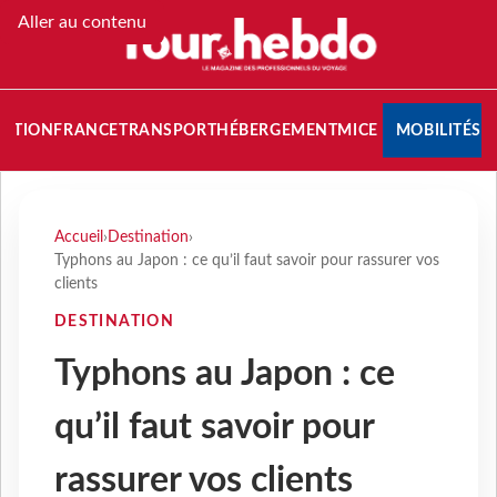
Aller au contenu
NATION
FRANCE
TRANSPORT
HÉBERGEMENT
MICE
MOBILITÉS
Accueil
›
Destination
›
Typhons au Japon : ce qu’il faut savoir pour rassurer vos
clients
DESTINATION
Typhons au Japon : ce
qu’il faut savoir pour
rassurer vos clients