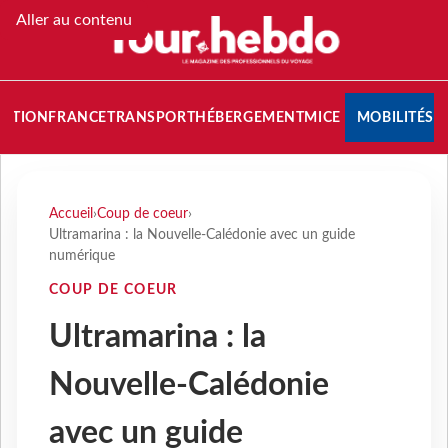
Aller au contenu
NATION
FRANCE
TRANSPORT
HÉBERGEMENT
MICE
MOBILITÉS
Accueil
›
Coup de coeur
›
Ultramarina : la Nouvelle-Calédonie avec un guide
numérique
COUP DE COEUR
Ultramarina : la
Nouvelle-Calédonie
avec un guide