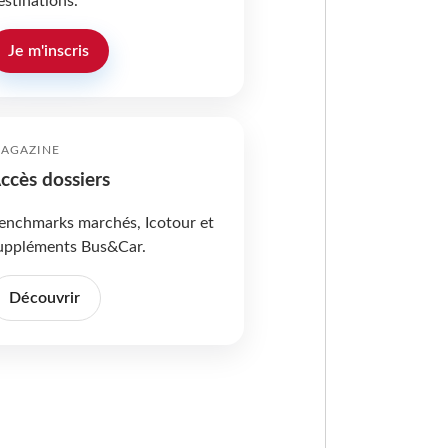
estinations.
Je m'inscris
AGAZINE
ccès dossiers
enchmarks marchés, Icotour et
uppléments Bus&Car.
Découvrir