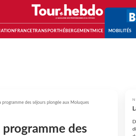
NATION
FRANCE
TRANSPORT
HÉBERGEMENT
MICE
MOBILITÉS
N
a programme des séjours plongée aux Moluques
L
D
a programme des
d