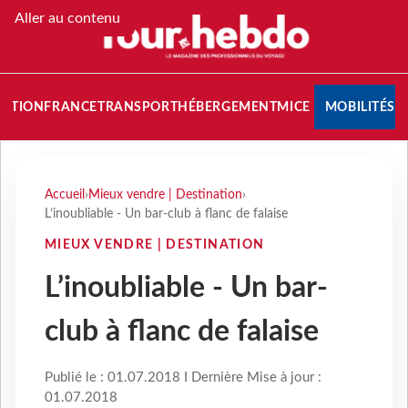
Aller au contenu
NATION
FRANCE
TRANSPORT
HÉBERGEMENT
MICE
MOBILITÉS
Accueil
›
Mieux vendre | Destination
›
L’inoubliable - Un bar-club à flanc de falaise
MIEUX VENDRE | DESTINATION
L’inoubliable - Un bar-
club à flanc de falaise
Publié le : 01.07.2018 I Dernière Mise à jour :
01.07.2018