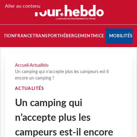
Aller au contenu
NATION
FRANCE
TRANSPORT
HÉBERGEMENT
MICE
MOBILITÉS
Accueil
›
Actualités
›
Un camping qui n’accepte plus les campeurs est-il
encore un camping ?
ACTUALITÉS
Un camping qui
n’accepte plus les
campeurs est-il encore