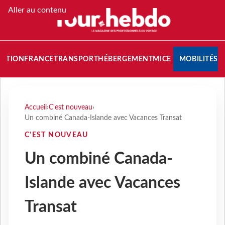
Aller au contenu
NATION
FRANCE
TRANSPORT
HÉBERGEMENT
MICE
MOBILITÉS
Accueil
›
C'est nouveau
›
Un combiné Canada-Islande avec Vacances Transat
C'EST NOUVEAU
Un combiné Canada-
Islande avec Vacances
Transat