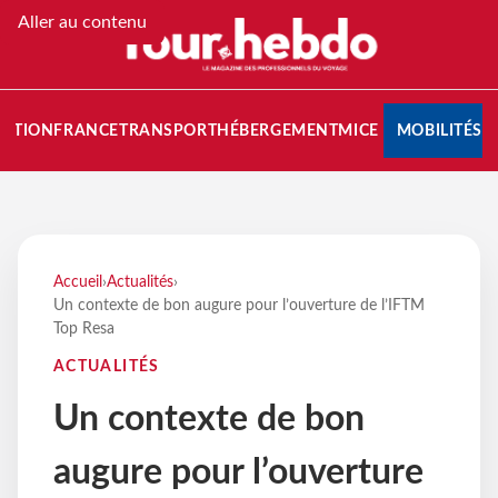
Aller au contenu
NATION
FRANCE
TRANSPORT
HÉBERGEMENT
MICE
MOBILITÉS
Accueil
›
Actualités
›
Un contexte de bon augure pour l’ouverture de l’IFTM
Top Resa
ACTUALITÉS
Un contexte de bon
augure pour l’ouverture