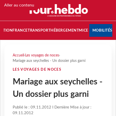
Aller au contenu
NATION
FRANCE
TRANSPORT
HÉBERGEMENT
MICE
MOBILITÉS
Accueil
›
Les voyages de noces
›
Mariage aux seychelles - Un dossier plus garni
LES VOYAGES DE NOCES
Mariage aux seychelles -
Un dossier plus garni
Publié le : 09.11.2012 I Dernière Mise à jour :
09.11.2012