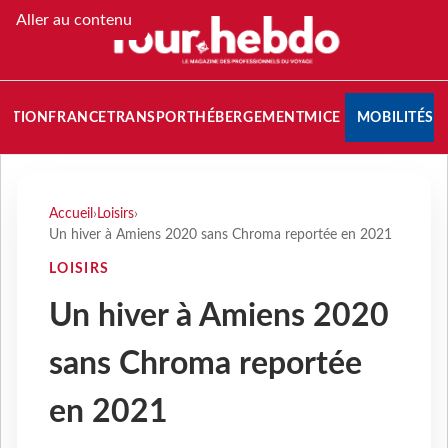
Aller au contenu
NATION
FRANCE
TRANSPORT
HÉBERGEMENT
MICE
MOBILITÉS
Accueil
›
Loisirs
›
Un hiver à Amiens 2020 sans Chroma reportée en 2021
LOISIRS
Un hiver à Amiens 2020
sans Chroma reportée
en 2021