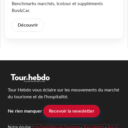
Benchmarks marchés, Icotour et suppléments
Bus&Car.
Découvrir
Tour Hebdo vous éclaire sur les mouvements du marché
du tourisme et de l'hospitalité.
Ne rien manquer
Recevoir la newsletter
Notre équipe :
Le Quotidien du Tourisme
·
Tour Hebdo
·
Bus &